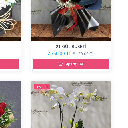
21 GÜL BUKETİ
2.750,00 TL
3.150,00 TL
Sipariş Ver
İndirim