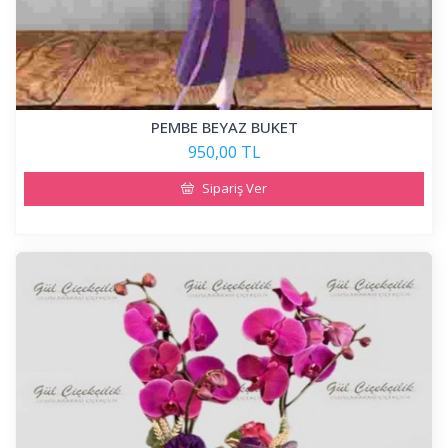
PEMBE BEYAZ BUKET
950,00 TL
Sipariş Ver