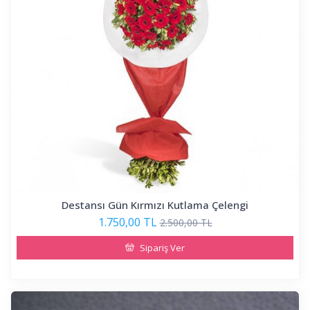
Destansı Gün Kırmızı Kutlama Çelengi
1.750,00 TL
2.500,00 TL
Sipariş Ver