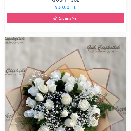
GRAF 11 GÜL
900,00 TL
Sipariş Ver