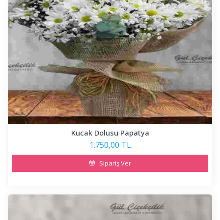
Kucak Dolusu Papatya
1.750,00 TL
Sipariş Ver