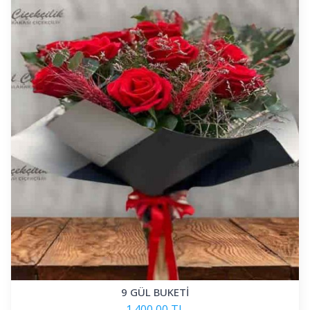
9 GÜL BUKETİ
1.400,00 TL