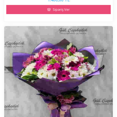
Sipariş Ver