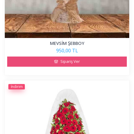
MEVSİM ŞEBBOY
950,00 TL
Sipariş Ver
İndirim