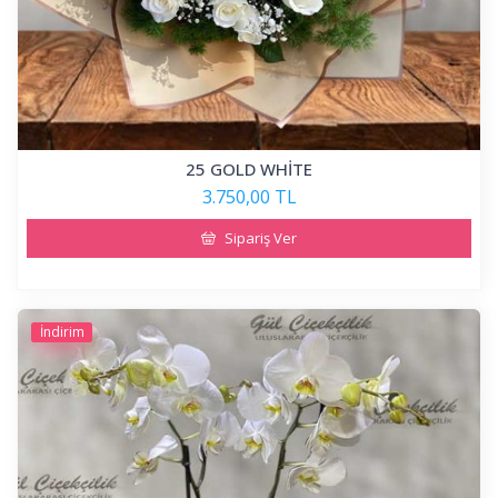
25 GOLD WHİTE
3.750,00 TL
Sipariş Ver
İndirim