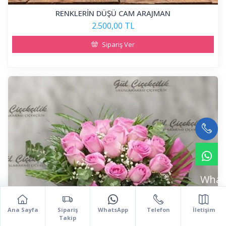
RENKLERİN DÜŞÜ CAM ARAJMAN
2.500,00 TL
Sipariş Ver
What
Ana Sayfa
Sipariş
WhatsApp
Telefon
İletişim
Takip