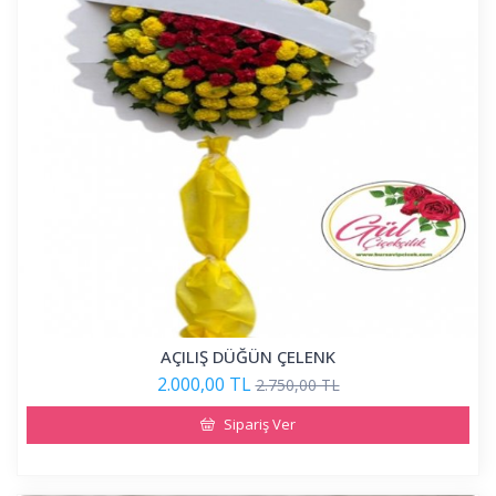
AÇILIŞ DÜĞÜN ÇELENK
2.000,00 TL
2.750,00 TL
Sipariş Ver