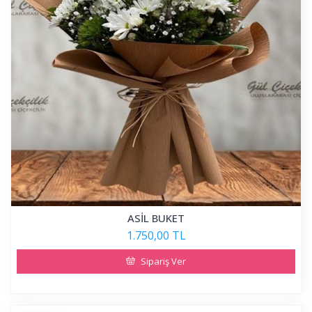
ASİL BUKET
1.750,00 TL
Sipariş Ver