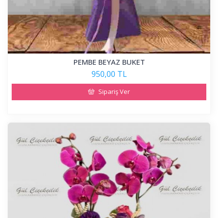
PEMBE BEYAZ BUKET
950,00 TL
Sipariş Ver