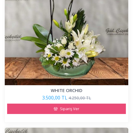
WHITE ORCHID
3.500,00 TL
4.250,00 TL
Sipariş Ver