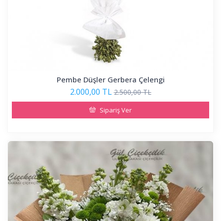
Pembe Düşler Gerbera Çelengi
2.000,00 TL
2.500,00 TL
Sipariş Ver