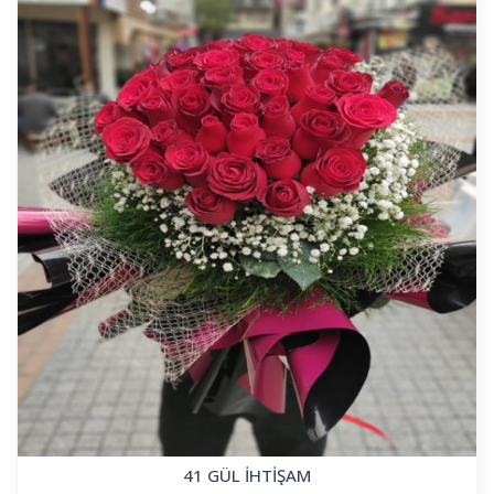
41 GÜL İHTİŞAM