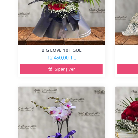
BİG LOVE 101 GÜL
12.450,00 TL
Sipariş Ver