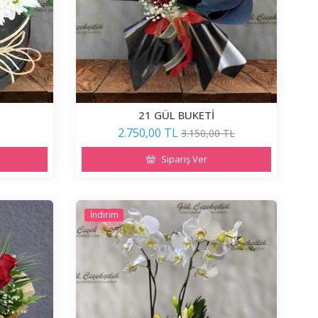
21 GÜL BUKETİ
2.750,00 TL
3.150,00 TL
Sipariş Ver
İndirim