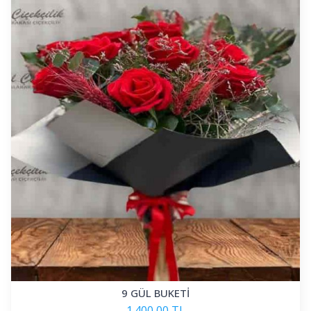
9 GÜL BUKETİ
1.400,00 TL