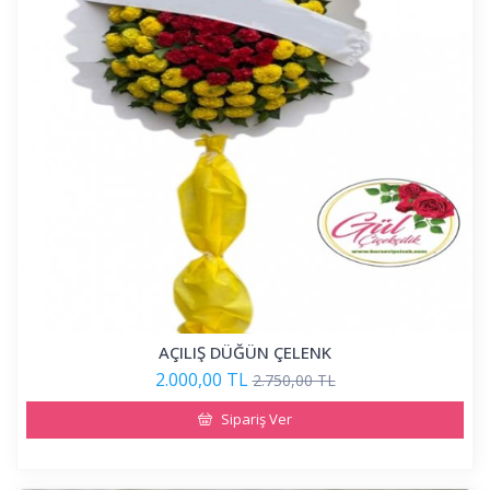
AÇILIŞ DÜĞÜN ÇELENK
2.000,00 TL
2.750,00 TL
Sipariş Ver