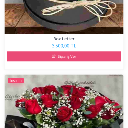
Box Letter
3.500,00 TL
Sipariş Ver
İndirim