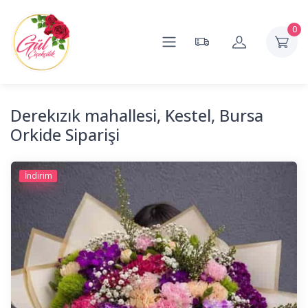
0
Derekızık mahallesi, Kestel, Bursa
Orkide Siparişi
İndirim