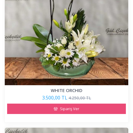
WHITE ORCHID
3.500,00 TL
4.250,00 TL
Sipariş Ver