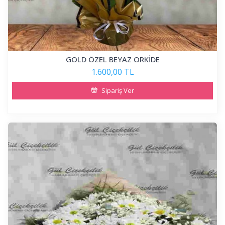
GOLD ÖZEL BEYAZ ORKİDE
1.600,00 TL
Sipariş Ver