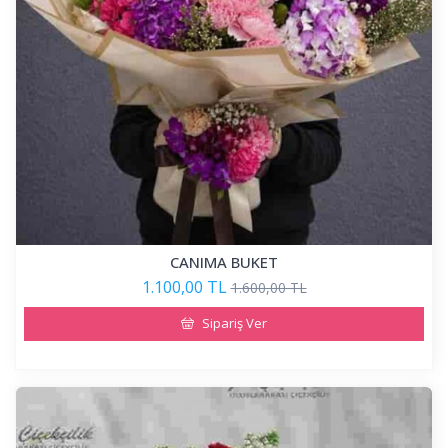
CANIMA BUKET
1.100,00 TL
1.600,00 TL
Sipariş Ver