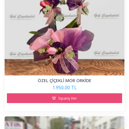
ÖZEL ÇİÇEKLİ MOR ORKİDE
1.950,00 TL
Sipariş Ver