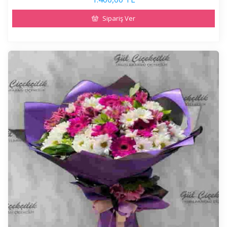
Sipariş Ver