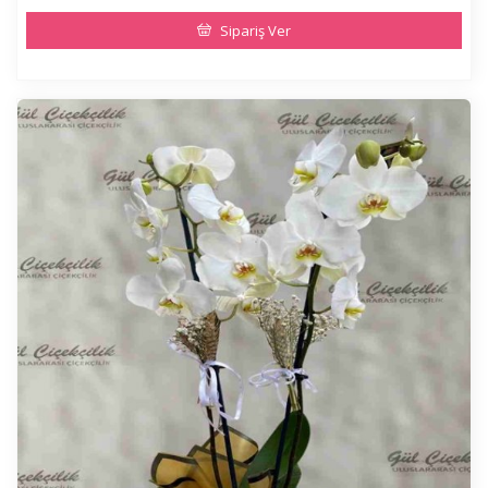
Sipariş Ver