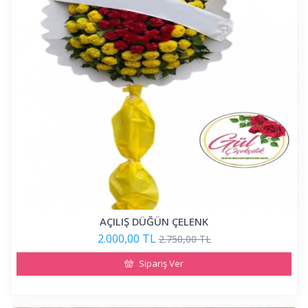
AÇILIŞ DÜĞÜN ÇELENK
2.000,00 TL
2.750,00 TL
Sipariş Ver