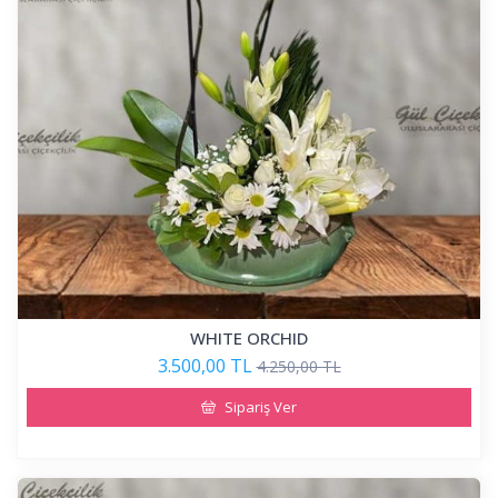
WHITE ORCHID
3.500,00 TL
4.250,00 TL
Sipariş Ver