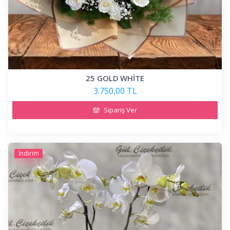
25 GOLD WHİTE
3.750,00 TL
Sipariş Ver
İndirim