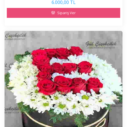
6.000,00 TL
Sipariş Ver