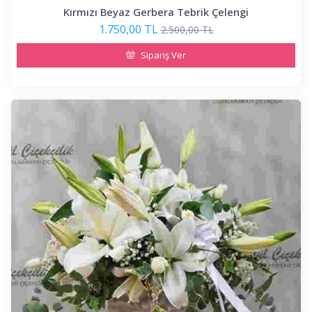
Kırmızı Beyaz Gerbera Tebrik Çelengi
1.750,00 TL
2.500,00 TL
Sipariş Ver