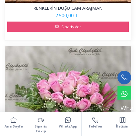
RENKLERİN DÜŞÜ CAM ARAJMAN
2.500,00 TL
Sipariş Ver
What
Ana Sayfa
Sipariş
WhatsApp
Telefon
İletişim
Takip