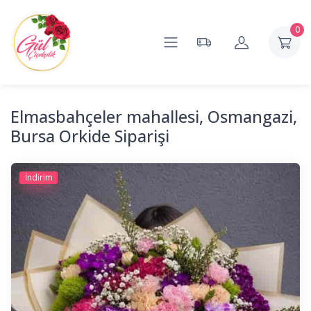
0
Elmasbahçeler mahallesi, Osmangazi,
Bursa Orkide Siparişi
İndirim