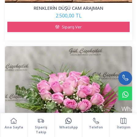
RENKLERİN DÜŞÜ CAM ARAJMAN
2.500,00 TL
Sipariş Ver
What
Ana Sayfa
Sipariş
WhatsApp
Telefon
İletişim
Takip