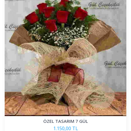
ÖZEL TASARIM 7 GÜL
1.150,00 TL