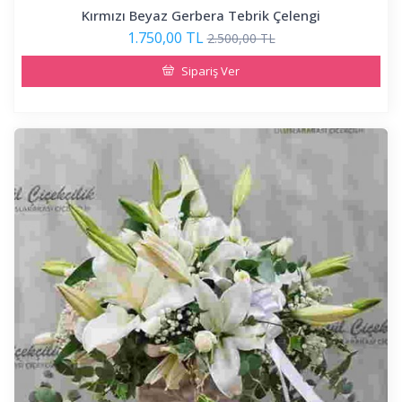
Kırmızı Beyaz Gerbera Tebrik Çelengi
1.750,00 TL
2.500,00 TL
Sipariş Ver