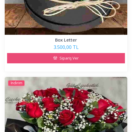
Box Letter
3.500,00 TL
Sipariş Ver
İndirim