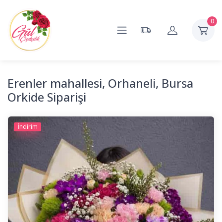
0
Erenler mahallesi, Orhaneli, Bursa
Orkide Siparişi
İndirim