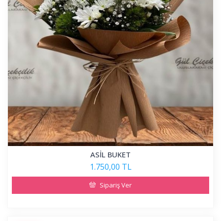
ASİL BUKET
1.750,00 TL
Sipariş Ver