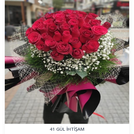
41 GÜL İHTİŞAM