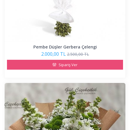
Pembe Düşler Gerbera Çelengi
2.000,00 TL
2.500,00 TL
Sipariş Ver