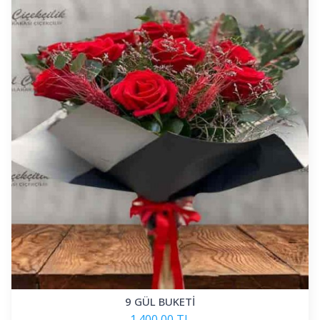
9 GÜL BUKETİ
1.400,00 TL