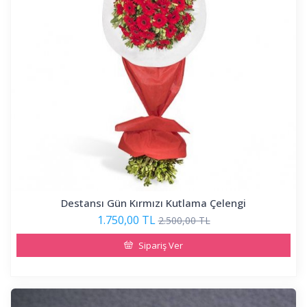
Destansı Gün Kırmızı Kutlama Çelengi
1.750,00 TL
2.500,00 TL
Sipariş Ver