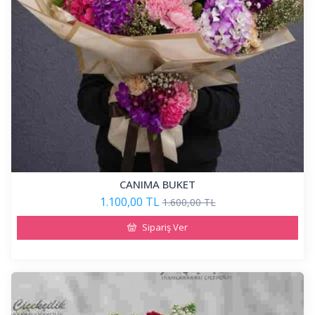
CANIMA BUKET
1.100,00 TL
1.600,00 TL
Sipariş Ver