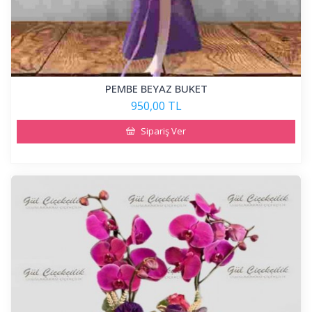
PEMBE BEYAZ BUKET
950,00 TL
Sipariş Ver