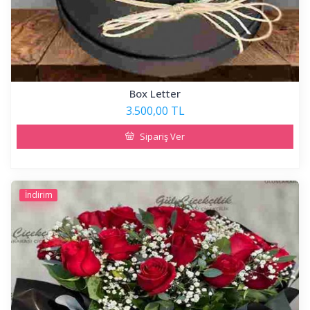
Box Letter
3.500,00 TL
Sipariş Ver
İndirim