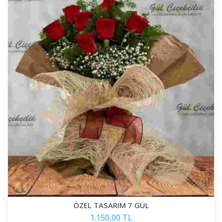
ÖZEL TASARIM 7 GÜL
1.150,00 TL