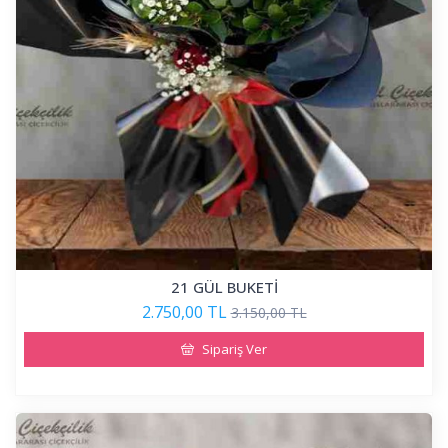
21 GÜL BUKETİ
2.750,00 TL
3.150,00 TL
Sipariş Ver