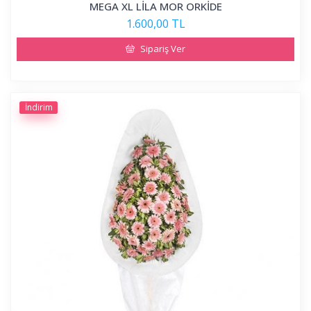
MEGA XL LİLA MOR ORKİDE
1.600,00 TL
Sipariş Ver
İndirim