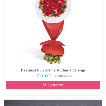
Destansı Gün Kırmızı Kutlama Çelengi
1.750,00 TL
2.500,00 TL
Sipariş Ver