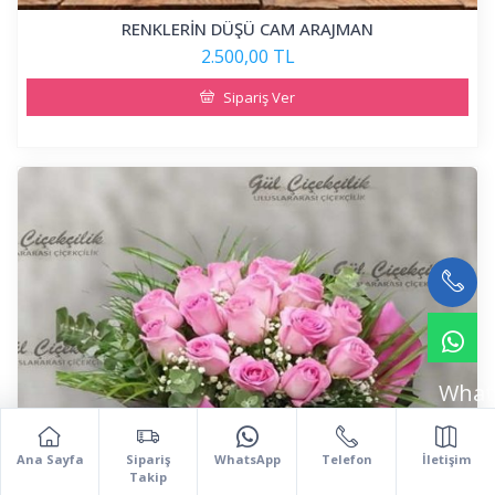
RENKLERİN DÜŞÜ CAM ARAJMAN
2.500,00 TL
Sipariş Ver
What
Ana Sayfa
Sipariş
WhatsApp
Telefon
İletişim
Takip