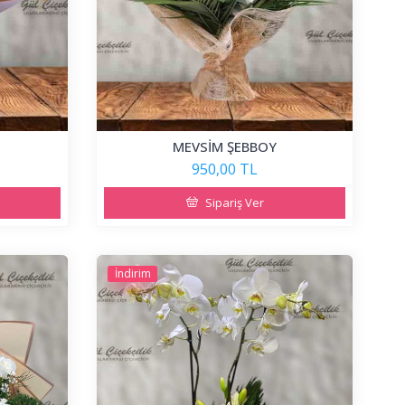
MEVSİM ŞEBBOY
950,00 TL
Sipariş Ver
İndirim