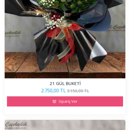
21 GÜL BUKETİ
2.750,00 TL
3.150,00 TL
Sipariş Ver