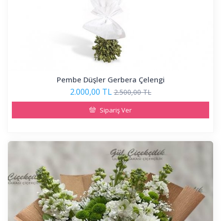
Pembe Düşler Gerbera Çelengi
2.000,00 TL
2.500,00 TL
Sipariş Ver