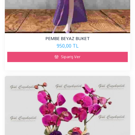
PEMBE BEYAZ BUKET
950,00 TL
Sipariş Ver