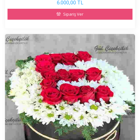
6.000,00 TL
Sipariş Ver