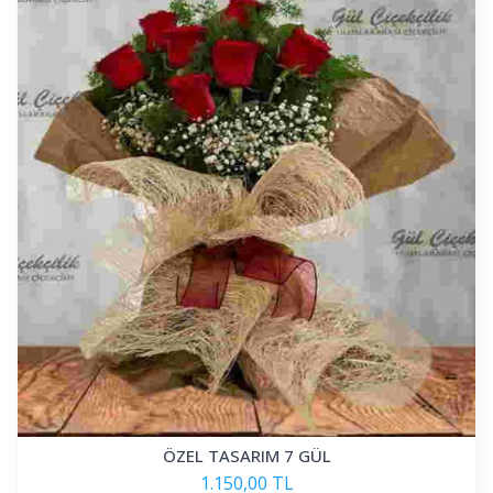
ÖZEL TASARIM 7 GÜL
1.150,00 TL