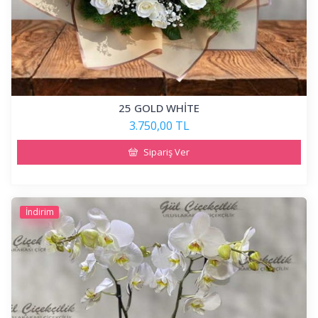
25 GOLD WHİTE
3.750,00 TL
Sipariş Ver
İndirim