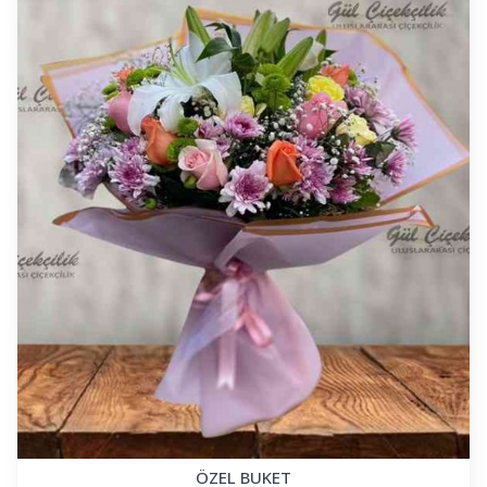
ÖZEL BUKET