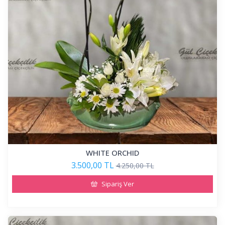
WHITE ORCHID
3.500,00 TL
4.250,00 TL
Sipariş Ver