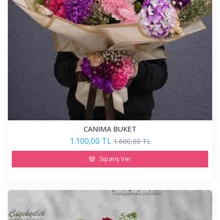
CANIMA BUKET
1.100,00 TL
1.600,00 TL
Sipariş Ver