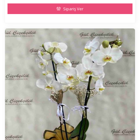
Sipariş Ver