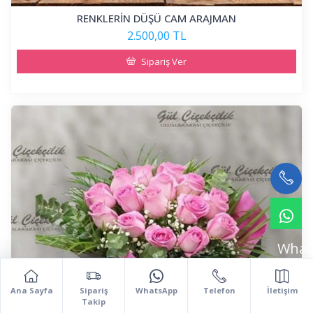
RENKLERİN DÜŞÜ CAM ARAJMAN
2.500,00 TL
Sipariş Ver
What
Ana Sayfa
Sipariş
WhatsApp
Telefon
İletişim
Takip