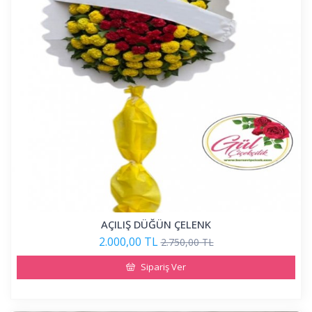
AÇILIŞ DÜĞÜN ÇELENK
2.000,00 TL
2.750,00 TL
Sipariş Ver