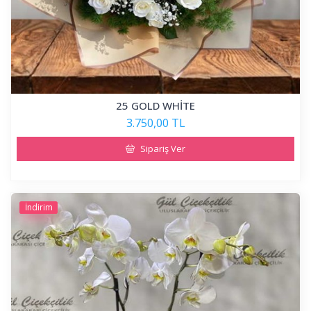
25 GOLD WHİTE
3.750,00 TL
Sipariş Ver
İndirim