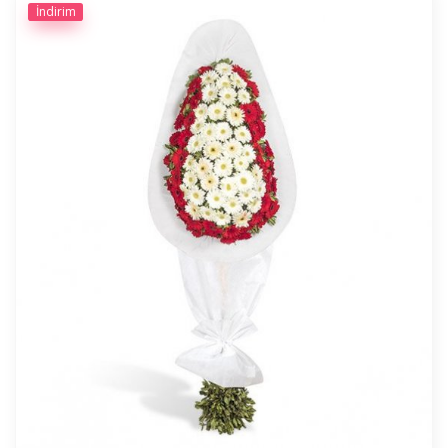
İndirim