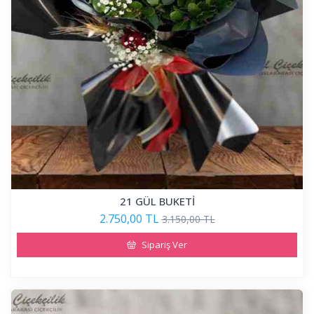
21 GÜL BUKETİ
2.750,00 TL
3.150,00 TL
Sipariş Ver