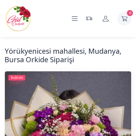
0
Yörükyenicesi mahallesi, Mudanya,
Bursa Orkide Siparişi
İndirim