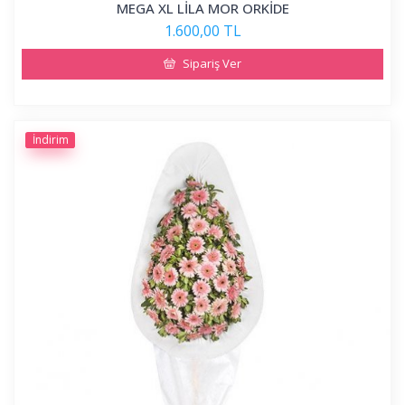
MEGA XL LİLA MOR ORKİDE
1.600,00 TL
Sipariş Ver
İndirim