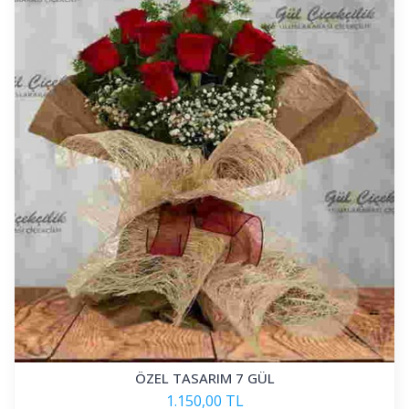
ÖZEL TASARIM 7 GÜL
1.150,00 TL